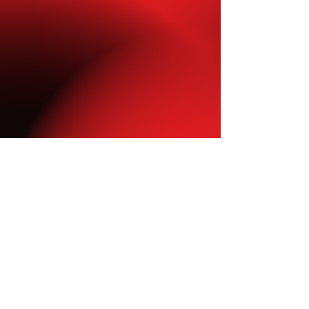
Appel
E-mail
S'abonner
02 43 28 53 83
commercial.cell@orange.fr