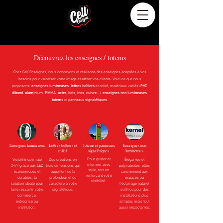
Découvrez les enseignes / totems
Chez Cell'Enseignes, nous concevons et réalisons des enseignes adaptées à vos
besoins pour valoriser votre image et attirer vos clients.
Voici
ce que nous
proposons:
enseignes lumineuses
,
lettres boîtiers
et relief, matériaux variés (
PVC
,
dibond
,
aluminium
,
PMMA
,
acier
,
bois
,
inox
,
cuivre
...)
,
enseignes non
lumineuses
,
totems
et
panneaux signalétiques
.
Enseignes lumineuses
Lettres boîtiers et
Totems et panneaux
Enseignes non
relief
signalétiques
lumineuses
Pour guider et
Visibilité optimale
Des créations en
Élégantes et
informer avec
24/7 grâce aux LED
trois dimensions qui
polyvalentes, elles
style, tout en
économiques et
apportent de la
conviennent aux
renforçant votre
durables, la
profondeur et du
espaces où
visibilité.
solution idéale pour
caractère à votre
l’éclairage naturel
faire ressortir votre
signalétique.
suffit ou pour des
commerce,
installations plus
entreprise ou
simples mais tout
institution.
aussi impactantes.